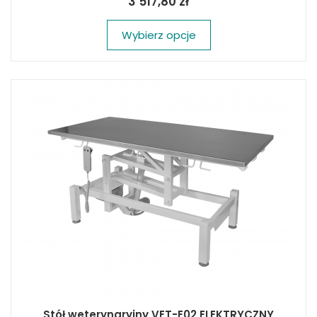
3 517,80 zł
Wybierz opcje
Stół weterynaryjny VET-E02 ELEKTRYCZNY