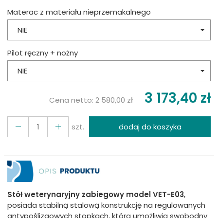
Materac z materiału nieprzemakalnego
NIE
Pilot ręczny + nożny
NIE
3 173,40 zł
Cena netto:
2 580,00 zł
szt.
dodaj do koszyka
Stół weterynaryjny zabiegowy model VET-E03
,
posiada stabilną stalową konstrukcję na regulowanych
antypoślizgowych stopkach, która umożliwia swobodny