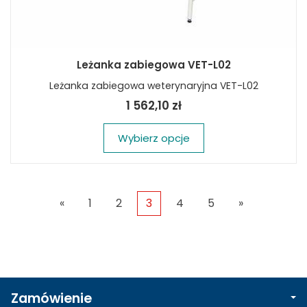
Leżanka zabiegowa VET-L02
Leżanka zabiegowa weterynaryjna VET-L02
1 562,10 zł
Wybierz opcje
«
1
2
3
4
5
»
Zamówienie